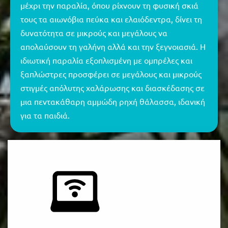
μέχρι την παραλία, όπου ρίχνουν τη φυσική σκιά
τους τα αιωνόβια πεύκα και ελαιόδεντρα, δίνει τη
δυνατότητα σε μικρούς και μεγάλους να
απολαύσουν τη γαλήνη αλλά και την ξεγνοιασιά. Η
ιδιωτική παραλία εξοπλισμένη με ομπρέλες και
ξαπλώστρες προσφέρει σε μεγάλους και μικρούς
στιγμές απόλυτης χαλάρωσης και διασκέδασης σε
μια πεντακάθαρη αμμώδη ρηχή θάλασσα, ιδανική
για τα παιδιά.