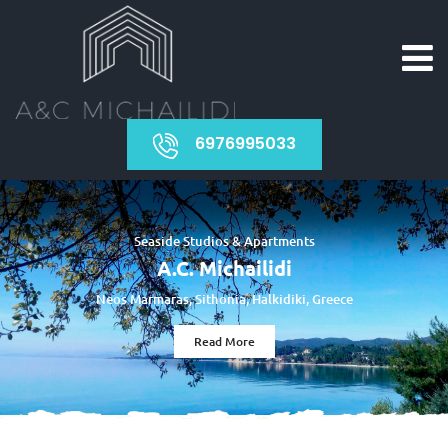
6976995033
Seaside Studios & Apartments
A.C. Michailidi
Neos Marmaras, Sithonia, Halkidiki, Greece
Read More