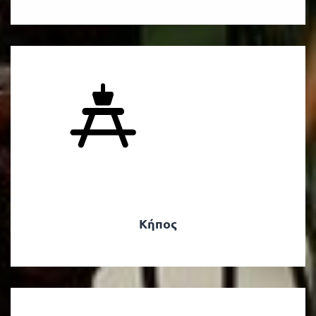
Κήπος