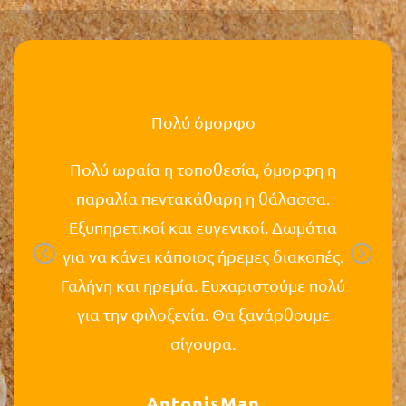
niste si
Πολύ όμορφο
Ritorn
plaja,
luogo co
Πολύ ωραία η τοποθεσία, όμορφη η
pe si
Tran
παραλία πεντακάθαρη η θάλασσα.
curte
partic
Εξυπηρετικοί και ευγενικοί. Δωμάτια
e in
questo
Previous
Ne
για να κάνει κάποιος ήρεμες διακοπές.
 dragute
Γαλήνη και ηρεμία. Ευχαριστούμε πολύ
 sfarsit
για την φιλοξενία. Θα ξανάρθουμε
σίγουρα.
AntonisMan